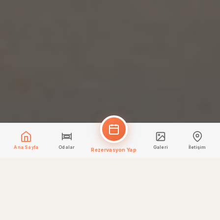
Ana Sayfa
Odalar
Galeri
İletişim
Rezervasyon Yap
KONAKLAMA
Odalar & Süitler
Her oda, konforunuz ve rahatlığınız için özenle tasarlanmıştır.